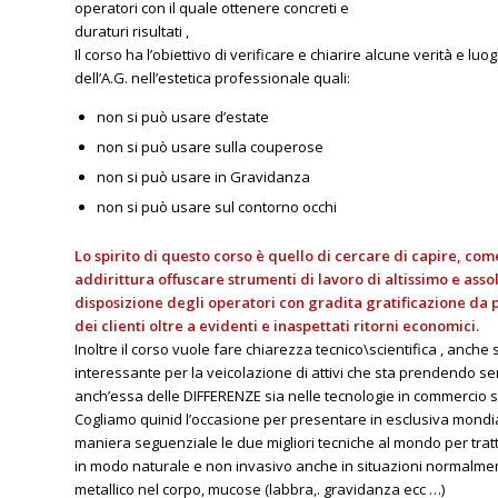
operatori con il quale ottenere concreti e
duraturi risultati ,
Il corso ha l’obiettivo di verificare e chiarire alcune verità e luo
dell’A.G. nell’estetica professionale quali:
non si può usare d’estate
non si può usare sulla couperose
non si può usare in Gravidanza
non si può usare sul contorno occhi
Lo spirito di questo corso è quello di cercare di capire, c
addirittura offuscare strumenti di lavoro di altissimo e assol
disposizione degli operatori con gradita gratificazione da 
dei clienti oltre a evidenti e inaspettati ritorni economici.
Inoltre il corso vuole fare chiarezza tecnico\scientifica , anche
interessante per la veicolazione di attivi che sta prendendo s
anch’essa delle DIFFERENZE sia nelle tecnologie in commercio sia
Cogliamo quinid l’occasione per presentare in esclusiva mon
maniera seguenziale le due migliori tecniche al mondo per trattar
in modo naturale e non invasivo anche in situazioni normalment
metallico nel corpo, mucose (labbra,. gravidanza ecc …)