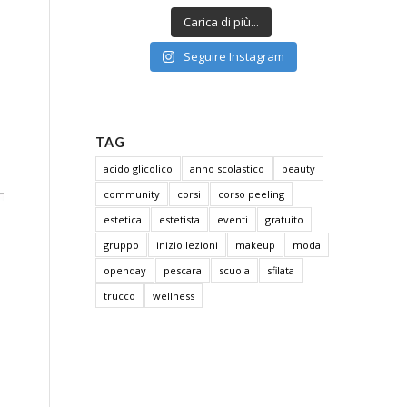
Carica di più...
Seguire Instagram
TAG
acido glicolico
anno scolastico
beauty
community
corsi
corso peeling
estetica
estetista
eventi
gratuito
gruppo
inizio lezioni
makeup
moda
openday
pescara
scuola
sfilata
trucco
wellness