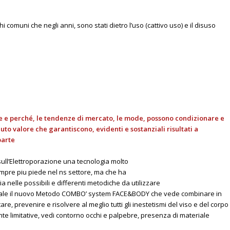
ghi comuni che negli anni, sono stati dietro l’uso (cattivo uso) e il disuso
ome e perché, le tendenze di mercato, le mode, possono condizionare e
uto valore che garantiscono, evidenti e sostanziali risultati a
parte
 sull’Elettroporazione una tecnologia molto
empre piu piede nel ns settore, ma che ha
 nelle possibili e differenti metodiche da utilizzare
diale il nuovo Metodo COMBO’ system FACE&BODY che vede combinare in
e, prevenire e risolvere al meglio tutti gli inestetismi del viso e del corpo
e limitative, vedi contorno occhi e palpebre, presenza di materiale