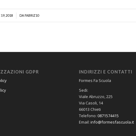
19, 2018
DA
FABRIZ10
ZZAZIONI GDPR
INDIRIZZI E CONTATTI
licy
Formes Fa Scuola
licy
Sedi:
Viale Abruzzo, 225
Via Casoli, 14
66013 Chieti
Telefono:
0871574415
Email:
info@formesfascuola.it